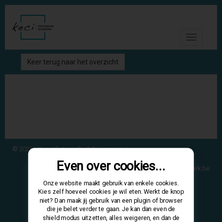
Toggle
navigati
Keer terug naar het overzicht
© 2026 - Keci | Fotografie & Dia scanning
Even over cookies...
Site door
crossmark.be
Onze website maakt gebruik van enkele cookies.
Kies zelf hoeveel cookies je wil eten. Werkt de knop
niet? Dan maak jij gebruik van een plugin of browser
die je belet verder te gaan. Je kan dan even de
shield modus uitzetten, alles weigeren, en dan de