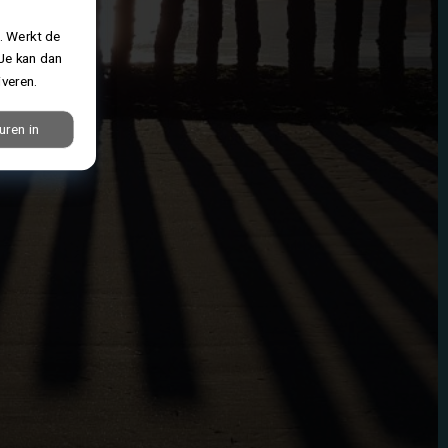
. Werkt de
 Je kan dan
iveren.
uren in