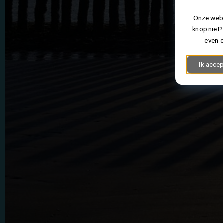
Onze webs
knop niet?
even d
Ik accep