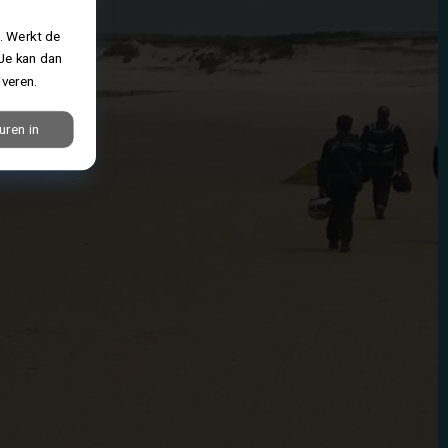
. Werkt de
 Je kan dan
iveren.
uren in