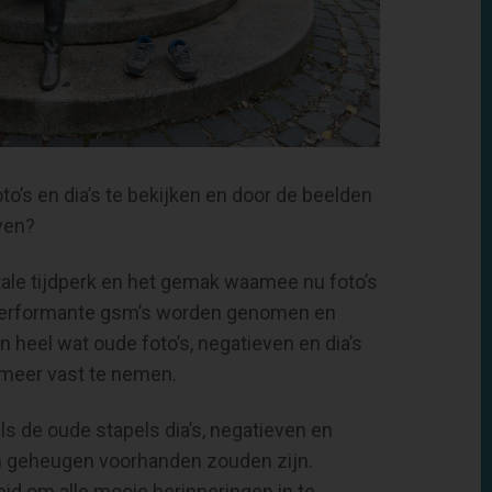
to’s en dia’s te bekijken en door de beelden
ven?
tale tijdperk en het gemak waamee nu foto’s
 performante gsm’s worden genomen en
n heel wat oude foto’s, negatieven en dia’s
t meer vast te nemen.
als de oude stapels dia’s, negatieven en
rn geheugen voorhanden zouden zijn.
id om alle mooie herinneringen in te