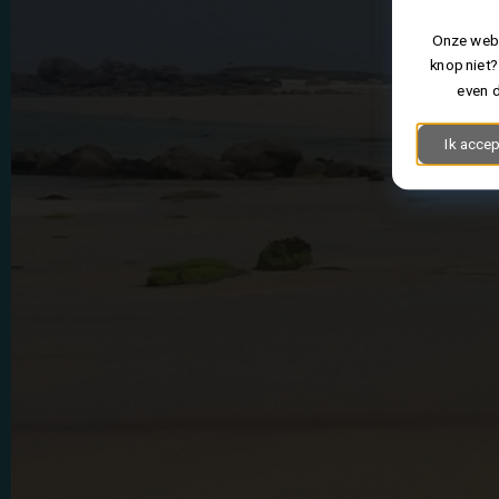
Onze webs
knop niet?
even d
Ik accep