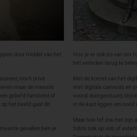
eppen door middel van het
Hou je er ook zo van om fo
het verleden terug te bele
sioneel, noch privé.
Met de komst van het digi
 dienen maar de meeste
met digitale camera’s en
en geliefd familielid of
vooral doorgestuurd, blijve
 op het beeld gaat dit
in de kast liggen om nooi
Maar hoe tof zou het zijn 
 meeste gevallen ben je
foto’s ook op usb of exte
Daarom is er de mogelijkhe