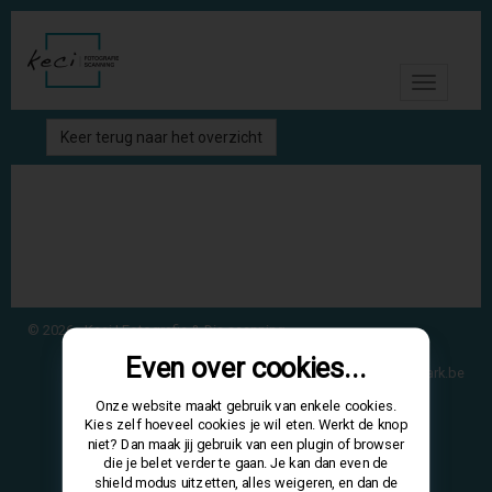
Toggle
navigati
Keer terug naar het overzicht
© 2026 - Keci | Fotografie & Dia scanning
Even over cookies...
Site door
crossmark.be
Onze website maakt gebruik van enkele cookies.
Kies zelf hoeveel cookies je wil eten. Werkt de knop
niet? Dan maak jij gebruik van een plugin of browser
die je belet verder te gaan. Je kan dan even de
shield modus uitzetten, alles weigeren, en dan de